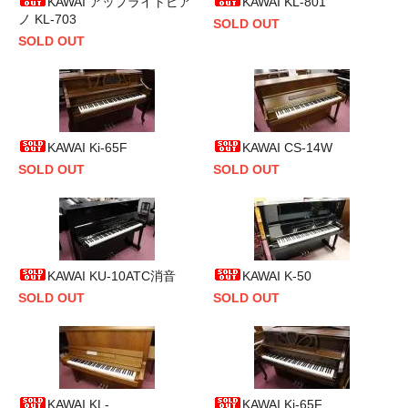
KAWAI アップライトピア
KAWAI KL-801
ノ KL-703
SOLD OUT
SOLD OUT
KAWAI Ki-65F
KAWAI CS-14W
SOLD OUT
SOLD OUT
KAWAI KU-10ATC消音
KAWAI K-50
SOLD OUT
SOLD OUT
KAWAI KL-
KAWAI Ki-65F