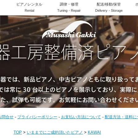
ピアノレンタル
調律・修理
配送/移動/保管
Rental
Tuning・Repair
Delivery・Storage
お問合せ
-
プライバシーポリシー
-
お支払い方法について
-
配送方法・送料に
TOP
>
いままでにご成約頂いたピアノ
>
KAWAI