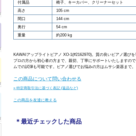
付属品
椅子、キーカバー、クリーナーセット
高さ
105 cm
間口
144 cm
奥行
54 cm
重量
約200 kg
KAWAIアップライトピアノ XO-1(#2162970)。質の良いピアノ
プロの方から初心者の方まで、親切、丁寧にサポートいたしますので
ムでの試弾も可能です。ピアノ選びでお悩みの方はムサシ楽器まで。
この商品について問い合わせる
» 特定商取引法に基づく表記 (返品など)
この商品を友達に教える
＊最近チェックした商品