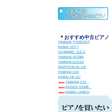
＊おすすめ中古ピアノ
YAMAHA YUS5ENST
KAWAI UST-7
SCHIMMEL 112LS
YAMAHA UX30Bl
YAMAHA b121SD
DIAPASON DL-125
YAMAHA U1H
KAWAI KB-15J
YAMAHA C1X
KAISER G530B
KAWAI CA48LO