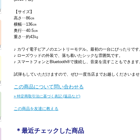
【サイズ】
高さ‥86㎝
横幅‥136㎝
奥行‥40.5㎝
重さ‥約43㎏
♪ カワイ電子ピアノのエントリーモデル。最初の一台にぴったりです
♪ ローズウッドの外装で、落ち着いたシックな雰囲気です。
♪ スマートフォンとBluetooth®で接続し、音楽を流すこともできます
試弾もしていただけますので、ぜひ一度当店までお越しくださいませ
この商品について問い合わせる
» 特定商取引法に基づく表記 (返品など)
この商品を友達に教える
＊最近チェックした商品