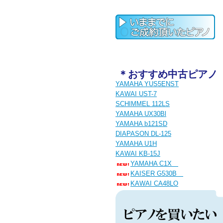
＊おすすめ中古ピアノ
YAMAHA YUS5ENST
KAWAI UST-7
SCHIMMEL 112LS
YAMAHA UX30Bl
YAMAHA b121SD
DIAPASON DL-125
YAMAHA U1H
KAWAI KB-15J
YAMAHA C1X
KAISER G530B
KAWAI CA48LO