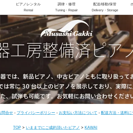
ピアノレンタル
調律・修理
配送/移動/保管
Rental
Tuning・Repair
Delivery・Storage
お問合せ
-
プライバシーポリシー
-
お支払い方法について
-
配送方法・送料に
TOP
>
いままでにご成約頂いたピアノ
>
KAWAI