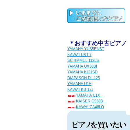
＊おすすめ中古ピアノ
YAMAHA YUS5ENST
KAWAI UST-7
SCHIMMEL 112LS
YAMAHA UX30Bl
YAMAHA b121SD
DIAPASON DL-125
YAMAHA U1H
KAWAI KB-15J
YAMAHA C1X
KAISER G530B
KAWAI CA48LO