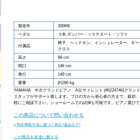
製造年
2008年
ペダル
３本,ダンパー・ソステヌート・ソフト
椅子、ヘッドホン、インシュレーター、キー
付属品
クロス
高さ
99 cm
間口
146 cm
奥行
149 cm
重量
約280 kg
YAMAHA 中古グランドピアノ A1Lサイレント (#6224746)
スタッフがサポート致します。プロの方から初心者の方まで、親切、
軽にご相談下さい。ショールームでの試弾も可能です。ピアノ選びで
この商品について問い合わせる
» 特定商取引法に基づく表記 (返品など)
この商品を友達に教える