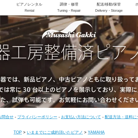
ピアノレンタル
調律・修理
配送/移動/保管
Rental
Tuning・Repair
Delivery・Storage
お問合せ
-
プライバシーポリシー
-
お支払い方法について
-
配送方法・送料に
TOP
>
いままでにご成約頂いたピアノ
>
YAMAHA